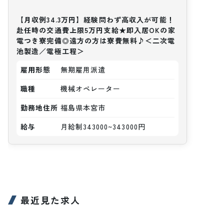
【月収例34.3万円】経験問わず高収入が可能！
赴任時の交通費上限5万円支給★即入居OKの家
電つき寮完備◎遠方の方は寮費無料♪＜二次電
池製造／電極工程＞
雇用形態
無期雇用派遣
職種
機械オペレーター
勤務地住所
福島県本宮市
給与
月給制343000~343000円
最近見た求人