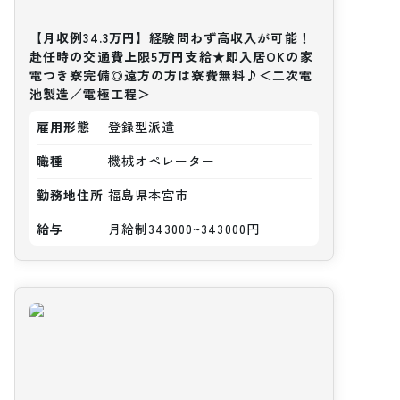
【月収例34.3万円】経験問わず高収入が可能！
赴任時の交通費上限5万円支給★即入居OKの家
電つき寮完備◎遠方の方は寮費無料♪＜二次電
池製造／電極工程＞
雇用形態
登録型派遣
職種
機械オペレーター
勤務地住所
福島県本宮市
給与
月給制343000~343000円