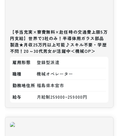
【手当充実×寮費無料×赴任時の交通費上限5万
円支給】世界で3社のみ！半導体用ガラス部品
製造★月収25万円以上可能♪スキル不要・学歴
不問！20～30代男女が活躍中＜機械OP＞
雇用形態
登録型派遣
職種
機械オペレーター
勤務地住所
福島県本宮市
給与
月給制259000~259000円