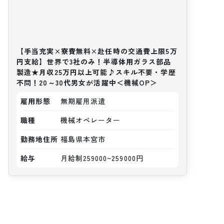
【手当充実×寮費無料×赴任時の交通費上限5万
円支給】世界で3社のみ！半導体用ガラス部品
製造★月収25万円以上可能♪スキル不要・学歴
不問！20～30代男女が活躍中＜機械OP＞
雇用形態
無期雇用派遣
職種
機械オペレーター
勤務地住所
福島県本宮市
給与
月給制259000~259000円