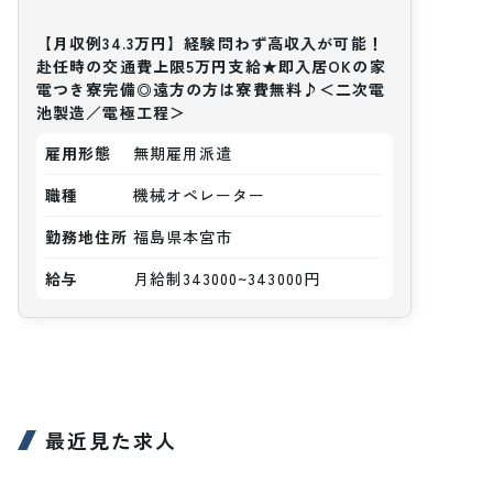
【月収例34.3万円】経験問わず高収入が可能！
赴任時の交通費上限5万円支給★即入居OKの家
電つき寮完備◎遠方の方は寮費無料♪＜二次電
池製造／電極工程＞
雇用形態
無期雇用派遣
職種
機械オペレーター
勤務地住所
福島県本宮市
給与
月給制343000~343000円
最近見た求人