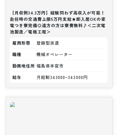
【月収例34.3万円】経験問わず高収入が可能！
赴任時の交通費上限5万円支給★即入居OKの家
電つき寮完備◎遠方の方は寮費無料♪＜二次電
池製造／電極工程＞
雇用形態
登録型派遣
職種
機械オペレーター
勤務地住所
福島県本宮市
給与
月給制343000~343000円