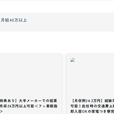
上
月給40万以上
特典あり】大手メーカーでの就業
【月収例34.3万円】経
月収26万円以上可能＜フッ素樹脂
可能！赴任時の交通費上
＞
即入居OKの家電つき寮