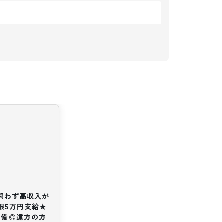
験問わず高収入が
限5万円支給★
完備◎遠方の方