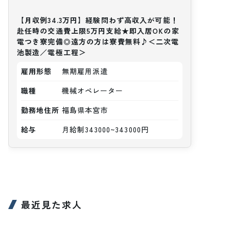
【月収例34.3万円】経験問わず高収入が可能！
赴任時の交通費上限5万円支給★即入居OKの家
電つき寮完備◎遠方の方は寮費無料♪＜二次電
池製造／電極工程＞
雇用形態
無期雇用派遣
職種
機械オペレーター
勤務地住所
福島県本宮市
給与
月給制343000~343000円
最近見た求人