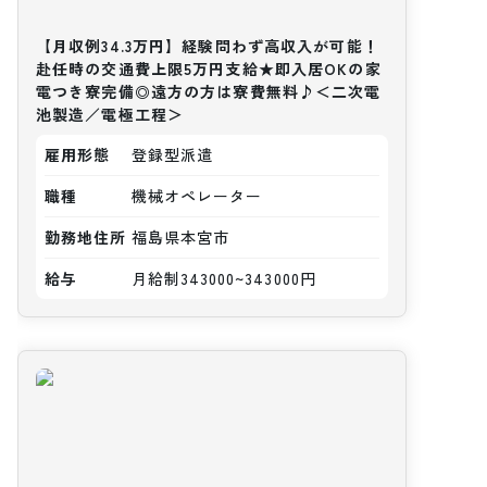
【月収例34.3万円】経験問わず高収入が可能！
赴任時の交通費上限5万円支給★即入居OKの家
電つき寮完備◎遠方の方は寮費無料♪＜二次電
池製造／電極工程＞
雇用形態
登録型派遣
職種
機械オペレーター
勤務地住所
福島県本宮市
給与
月給制343000~343000円