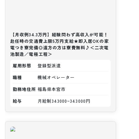
【月収例34.3万円】経験問わず高収入が可能！
赴任時の交通費上限5万円支給★即入居OKの家
電つき寮完備◎遠方の方は寮費無料♪＜二次電
池製造／電極工程＞
雇用形態
登録型派遣
職種
機械オペレーター
勤務地住所
福島県本宮市
給与
月給制343000~343000円