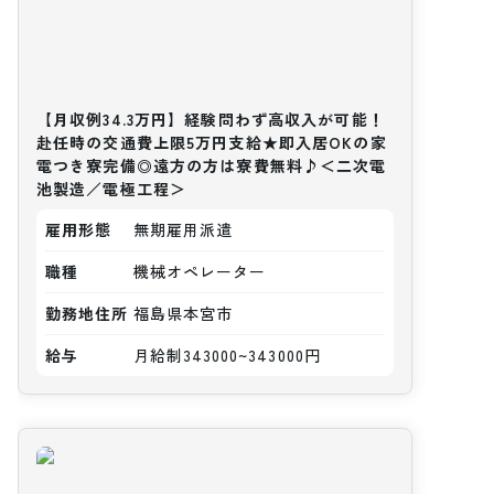
【月収例34.3万円】経験問わず高収入が可能！
赴任時の交通費上限5万円支給★即入居OKの家
電つき寮完備◎遠方の方は寮費無料♪＜二次電
池製造／電極工程＞
雇用形態
無期雇用派遣
職種
機械オペレーター
勤務地住所
福島県本宮市
給与
月給制343000~343000円