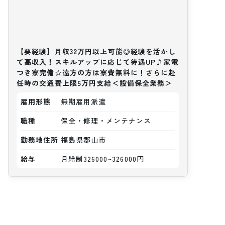
【要経験】月収32万円以上可能◎経験を活かし
て高収入！スキルアップに応じて待遇UP♪家電
つき寮完備☆遠方の方は寮費無料に！さらに赴
任時の交通費上限5万円支給＜設備保全業務＞
雇用形態
無期雇用派遣
職種
保全・修理・メンテナンス
勤務地住所
福島県郡山市
給与
月給制326000~326000円