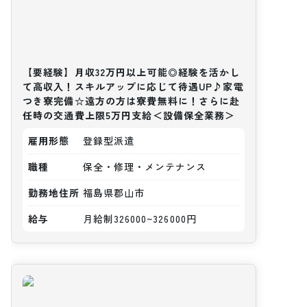
【要経験】月収32万円以上可能◎経験を活かし
て高収入！スキルアップに応じて待遇UP♪家電
つき寮完備☆遠方の方は寮費無料に！さらに赴
任時の交通費上限5万円支給＜設備保全業務＞
雇用形態
登録型派遣
職種
保全・修理・メンテナンス
勤務地住所
福島県郡山市
給与
月給制326000~326000円