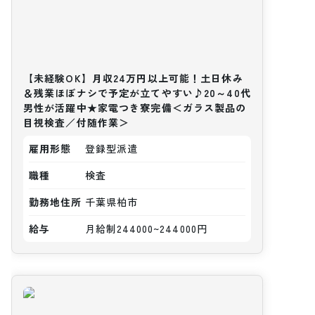
【未経験OK】月収24万円以上可能！土日休み
＆残業ほぼナシで予定が立てやすい♪20～40代
男性が活躍中★家電つき寮完備＜ガラス製品の
目視検査／付随作業＞
雇用形態
登録型派遣
職種
検査
勤務地住所
千葉県柏市
給与
月給制244000~244000円