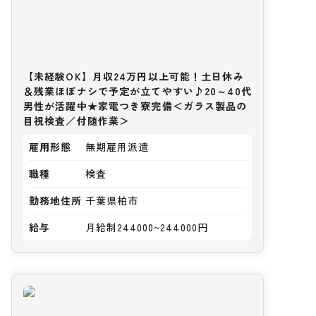
【未経験OK】月収24万円以上可能！土日休み
＆残業ほぼナシで予定が立てやすい♪20～40代
男性が活躍中★家電つき寮完備＜ガラス製品の
目視検査／付随作業＞
雇用形態
無期雇用派遣
職種
検査
勤務地住所
千葉県柏市
給与
月給制244000~244000円